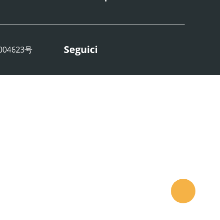
Seguici
02004623号