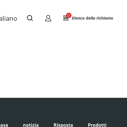
0
taliano
Elenco delle richieste
Casa
notizia
Risposta
Prodotti