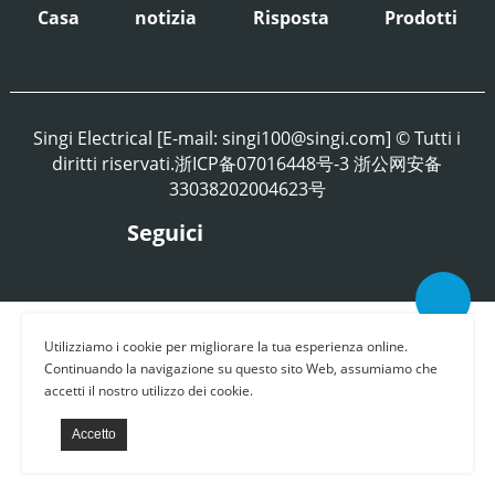
Casa
notizia
Risposta
Prodotti
Singi Electrical [E-mail: singi100@singi.com] © Tutti i
diritti riservati.浙ICP备07016448号-3 浙公网安备
33038202004623号
Seguici
Utilizziamo i cookie per migliorare la tua esperienza online.
Continuando la navigazione su questo sito Web, assumiamo che
accetti il ​​nostro utilizzo dei cookie.